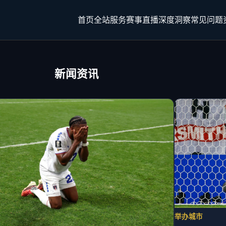
首页
全站服务
赛事直播
深度洞察
常见问题
新闻资讯
举办城市