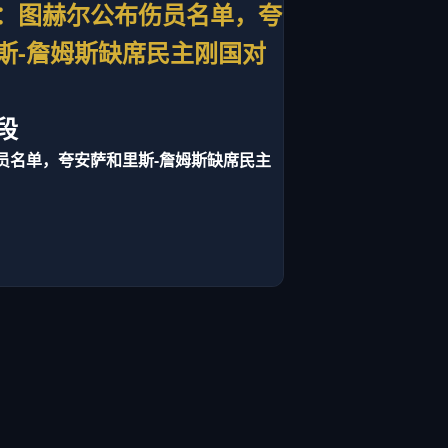
：图赫尔公布伤员名单，夸
斯-詹姆斯缺席民主刚国对
段
员名单，夸安萨和里斯-詹姆斯缺席民主