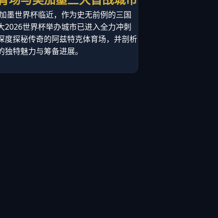
年美加墨世界杯临近，作为史无前例的三国
大2026世界杯举办城市已进入全力冲刺
深度探秘传奇的阿兹特克体育场，并剖析
的独特魅力与筹备进展。