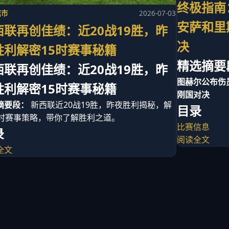
终极指南
城市
2026-07-03
安萨和里
西联再创佳绩：近20战19胜，昨
决
胜利解密15时赛事秘籍
精选摘要
西联再创佳绩：近20战19胜，昨
图赫尔公布伤
胜利解密15时赛事秘籍
刚国对决
摘要段：
新西联近20战19胜，昨夜胜利揭秘，解
目录
5时赛事策略，带你了解胜利之道。
比赛信息
录
阅读全文
全文