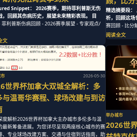
顾，比分
ured Snippet：
2026赛季，期待菲利普斯无伤
精选摘要段：
战，回顾其伤病历史，展望未来精彩表现。
目
析，回顾这场
- 菲利普斯伤病回顾 - 2026赛季展望 - 专家观点/
赛回顾 - 比分解
阅读全文
全文
城市
2026-05-30
026世界杯加拿大双城全解析：多
多与温哥华赛程、球场改建与到访
南
举办城市
深度解析2026世界杯加拿大主办城市多伦多与温
2026
的最新筹备进展。为您详尽呈现两座核心城市的赛
排、专业球场改建方案、交通与住宿到访指南，助
兹特克体