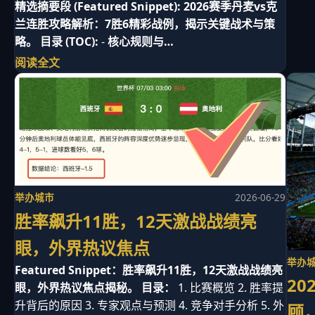
精选摘要段 (Featured Snippet):
2026赛季丹麦vs克
兰连胜攻略解析：7胜6精彩战例，揭示关键战术与策
略。
目录 (TOC):
-
核心规则与…
阅读全文
举办城市
2026-06-29
胜率飙升11胜，12天激战战绩亮
眼，外界热议焦点
举办
Featured Snippet：胜率飙升11胜，12天激战战绩亮
2
眼，外界热议焦点揭秘。
目录：
1. 比赛概览 2. 胜率提
升背后的原因 3. 专家观点与预测 4. 竞争对手分析 5. 外
顾