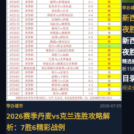
举办
新
夜
新
夜
精选
析1
目
阅读
举办城市
2026-07-05
2026赛季丹麦vs克兰连胜攻略解
析：7胜6精彩战例